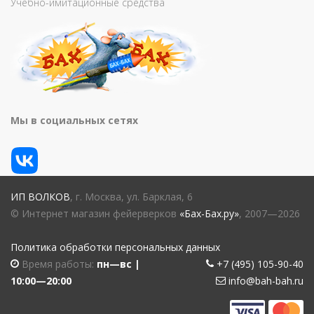
Учебно-имитационные средства
Мы в социальных сетях
ИП ВОЛКОВ
, г. Москва, ул. Барклая, 6
© Интернет магазин фейерверков
«Бах-Бах.ру»
, 2007—2026
Политика обработки персональных данных
Время работы:
пн—вс |
+7 (495) 105-90-40
10:00—20:00
info@bah-bah.ru