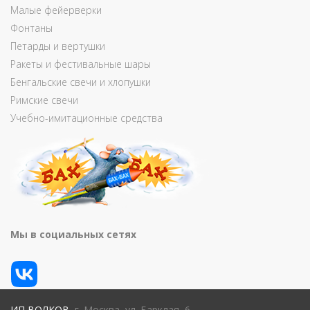
Малые фейерверки
Фонтаны
Петарды и вертушки
Ракеты и фестивальные шары
Бенгальские свечи и хлопушки
Римские свечи
Учебно-имитационные средства
Мы в социальных сетях
ИП ВОЛКОВ
, г. Москва, ул. Барклая, 6