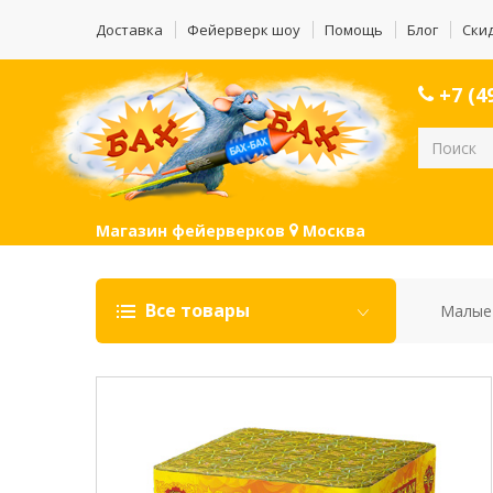
Доставка
Фейерверк шоу
Помощь
Блог
Ски
+7 (49
Магазин фейерверков
Москва
Все товары
Малые