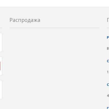
Распродажа
8
С
1
С
4
Г