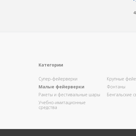
4
Категории
Супер-фейерверки
Крупные фейе
Малые фейерверки
Фонтаны
Ракеты и фестивальные шары
Бенгальские с
Учебно-имитационные
средства