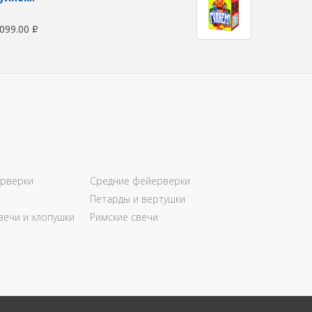
099.00
Р
рверки
Средние фейерверки
Петарды и вертушки
вечи и хлопушки
Римские свечи