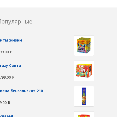
Популярные
Ритм жизни
99.00
Р
razy Санта
799.00
Р
веча бенгальская 210
9.00
Р
уляем!