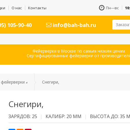
дки
О нас
Контакты
Пн—вс
10
5) 105-90-40
info@bah-bah.ru
Заказа
Фейерверки в Москве по самым низким ценам.
Сертифицированные фейерверки от производителя
 фейерверки
Снегири,
Снегири,
ЗАРЯДОВ: 25
КАЛИБР: 20 ММ
ВЫСОТА ДО: 35 