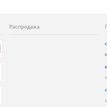
Распродажа
С
8
К
1
С
1