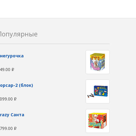
Популярные
негурочка
49.00
Р
орсар-2 (блок)
099.00
Р
razy Санта
799.00
Р