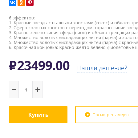
6 эффектов:
1. Красные звезды с пышными хвостами (кокос) и облако т
2. Сфера золотых хвостов с переходом в красно-синие звезд
3. Красно-зелено-синяя сфера (пион) и облако трещащих р
4. Множество золотых ниспадающих нитей (парча) и золото
5. Множество золотых ниспадающих нитей (парча) с красным
6. Красочная концовка: Красно-желто-зелено-фиолетовые 
Р
23499.00
Нашли дешевле?
Купить
Посмотреть видео