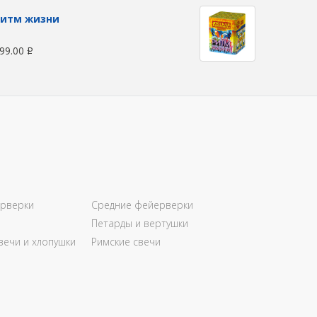
Ритм жизни
99.00
Р
рверки
Средние фейерверки
Петарды и вертушки
вечи и хлопушки
Римские свечи