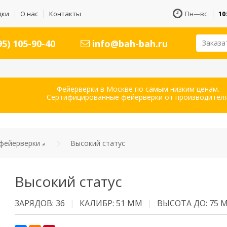
дки
О нас
Контакты
Пн—вс
10
5) 105-90-40
info@bah-bah.ru
Заказа
Фейерверки в Москве по самым низким ценам.
Сертифицированные фейерверки от производителя
фейерверки
Высокий статус
Высокий статус
ЗАРЯДОВ: 36
КАЛИБР: 51 ММ
ВЫСОТА ДО: 75 