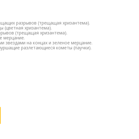
рещащих разрывов (трещащая хризантема).
ы (цветная хризантема).
азрывов (трещащая хризантема).
е мерцание.
и звездами на концах и зеленое мерцание.
шуршащие разлетающиеся кометы (паучки).