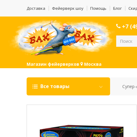
Доставка
Фейерверк шоу
Помощь
Блог
Ски
+7 (49
Магазин фейерверков
Москва
Все товары
Супер-