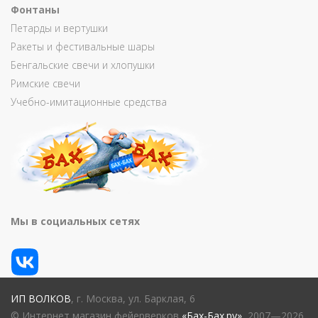
Фонтаны
Петарды и вертушки
Ракеты и фестивальные шары
Бенгальские свечи и хлопушки
Римские свечи
Учебно-имитационные средства
Мы в социальных сетях
ИП ВОЛКОВ
, г. Москва, ул. Барклая, 6
© Интернет магазин фейерверков
«Бах-Бах.ру»
, 2007—2026