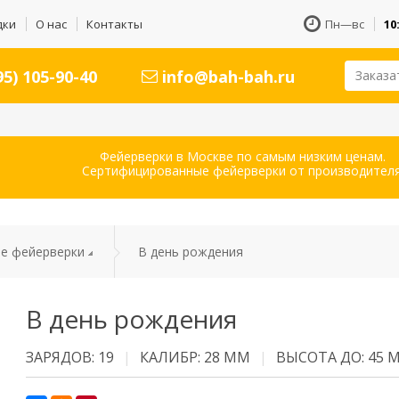
дки
О нас
Контакты
Пн—вс
10
5) 105-90-40
info@bah-bah.ru
Заказа
Фейерверки в Москве по самым низким ценам.
Сертифицированные фейерверки от производителя
е фейерверки
В день рождения
В день рождения
ЗАРЯДОВ: 19
КАЛИБР: 28 ММ
ВЫСОТА ДО: 45 