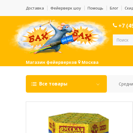
Доставка
Фейерверк шоу
Помощь
Блог
Ски
+7 (49
Магазин фейерверков
Москва
Все товары
Средни