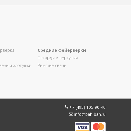
рверки
Средние фейерверки
Петарды и вертушки
вечи и хлопушки
Римские свечи
+7 (495) 105-90-40
info@bah-bah.ru