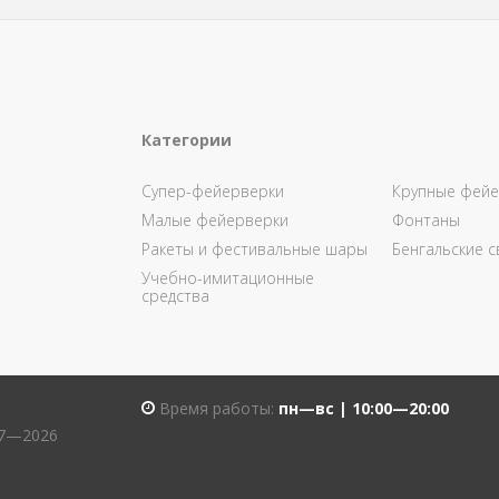
Категории
Супер-фейерверки
Крупные фейе
Малые фейерверки
Фонтаны
Ракеты и фестивальные шары
Бенгальские с
Учебно-имитационные
средства
Время работы:
пн—вс | 10:00—20:00
07—2026