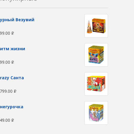
урный Везувий
99.00
Р
Ритм жизни
99.00
Р
razy Санта
799.00
Р
негурочка
49.00
Р