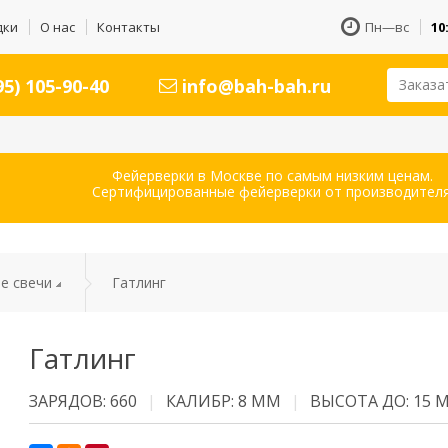
дки
О нас
Контакты
Пн—вс
10
5) 105-90-40
info@bah-bah.ru
Заказа
Фейерверки в Москве по самым низким ценам.
Сертифицированные фейерверки от производителя
е свечи
Гатлинг
Гатлинг
ЗАРЯДОВ: 660
КАЛИБР: 8 ММ
ВЫСОТА ДО: 15 