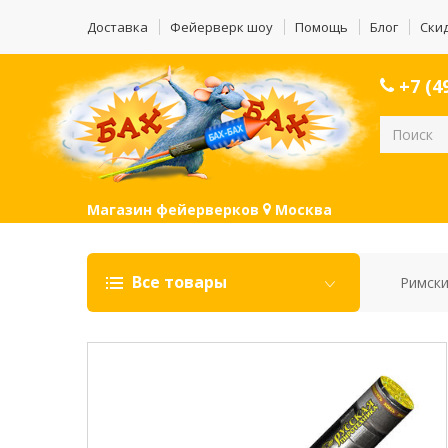
Доставка
Фейерверк шоу
Помощь
Блог
Ски
+7 (49
Магазин фейерверков
Москва
Все товары
Римски