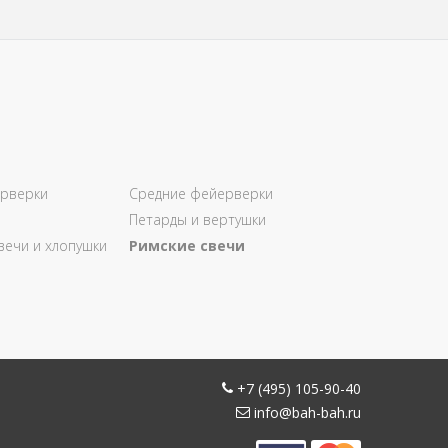
рверки
Средние фейерверки
Петарды и вертушки
вечи и хлопушки
Римские свечи
+7 (495) 105-90-40
info@bah-bah.ru