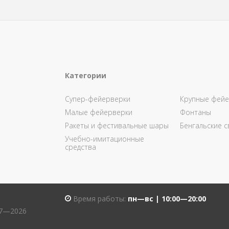
Категории
Супер-фейерверки
Крупные фейе
Малые фейерверки
Фонтаны
Ракеты и фестивальные шары
Бенгальские с
Учебно-имитационные
средства
Время работы:
пн—вс | 10:00—20:00
07—2026