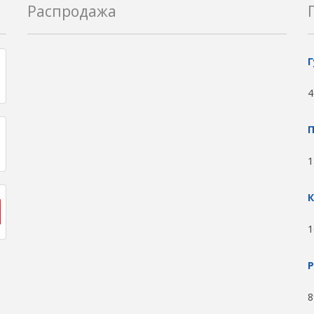
Распродажа
Г
4
П
1
К
1
8