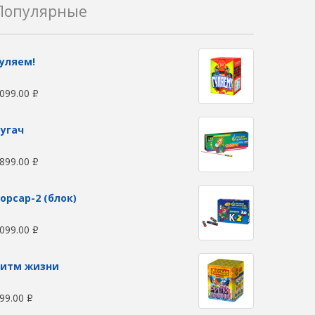
Популярные
уляем!
099.00
Р
угач
899.00
Р
орсар-2 (блок)
099.00
Р
Ритм жизни
99.00
Р