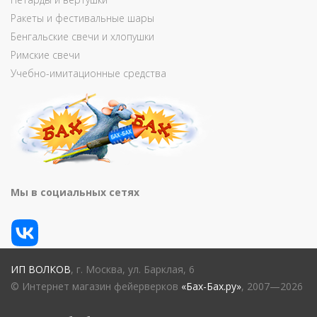
Ракеты и фестивальные шары
Бенгальские свечи и хлопушки
Римские свечи
Учебно-имитационные средства
Мы в социальных сетях
ИП ВОЛКОВ
, г. Москва, ул. Барклая, 6
© Интернет магазин фейерверков
«Бах-Бах.ру»
, 2007—2026