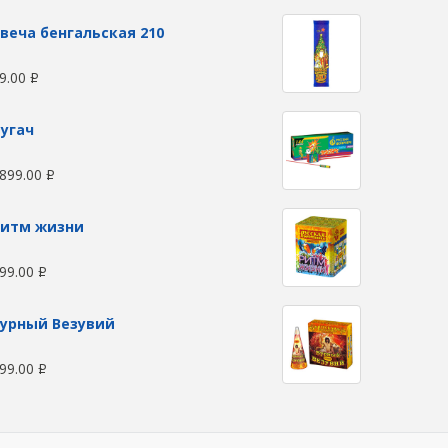
веча бенгальская 210
9.00
Р
угач
899.00
Р
Ритм жизни
99.00
Р
урный Везувий
99.00
Р