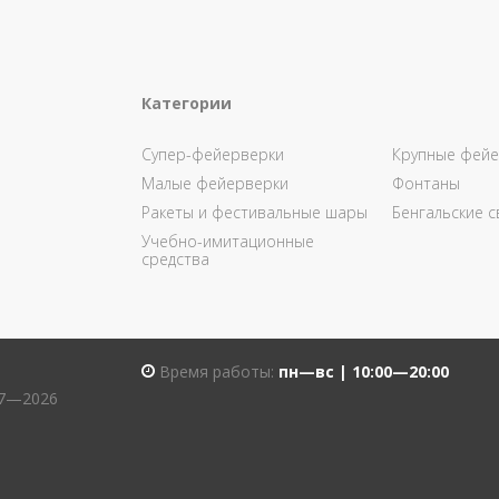
Категории
Супер-фейерверки
Крупные фейе
Малые фейерверки
Фонтаны
Ракеты и фестивальные шары
Бенгальские с
Учебно-имитационные
средства
Время работы:
пн—вс | 10:00—20:00
07—2026