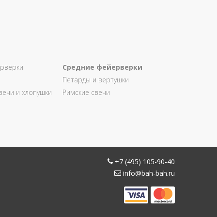
рверки
Средние фейерверки
Петарды и вертушки
вечи и хлопушки
Римские свечи
+7 (495) 105-90-40
info@bah-bah.ru