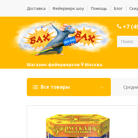
Доставка
Фейерверк шоу
Помощь
Блог
Ски
+7 (49
Магазин фейерверков
Москва
Все товары
Средни