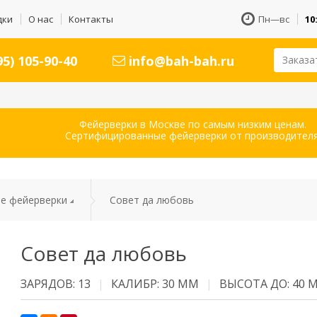
дки
О нас
Контакты
Пн—вс
10
5) 105-90-40
info@bah-bah.ru
Заказа
Фейерверки в Москве по самым низким ценам.
Сертифицированные фейерверки от производителя
е фейерверки
Совет да любовь
Совет да любовь
ЗАРЯДОВ: 13
КАЛИБР: 30 ММ
ВЫСОТА ДО: 40 