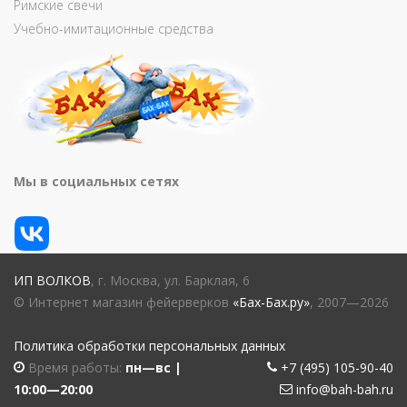
Римские свечи
Учебно-имитационные средства
Мы в социальных сетях
ИП ВОЛКОВ
, г. Москва, ул. Барклая, 6
© Интернет магазин фейерверков
«Бах-Бах.ру»
, 2007—2026
Политика обработки персональных данных
Время работы:
пн—вс |
+7 (495) 105-90-40
10:00—20:00
info@bah-bah.ru