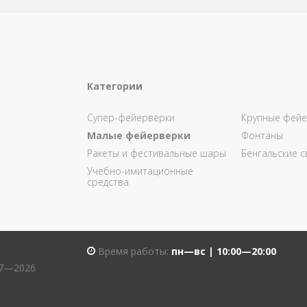
Категории
Супер-фейерверки
Крупные фейе
Малые фейерверки
Фонтаны
Ракеты и фестивальные шары
Бенгальские с
Учебно-имитационные
средства
Время работы:
пн—вс | 10:00—20:00
07—2026