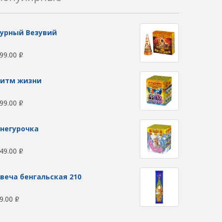
урный Везувий
99.00
Р
Ритм жизни
99.00
Р
негурочка
49.00
Р
веча бенгальская 210
9.00
Р