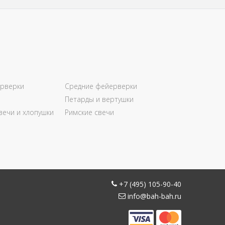
рверки
Средние фейерверки
Петарды и вертушки
вечи и хлопушки
Римские свечи
+7 (495) 105-90-40
info@bah-bah.ru