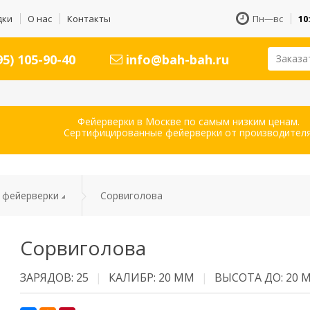
дки
О нас
Контакты
Пн—вс
10
5) 105-90-40
info@bah-bah.ru
Заказа
Фейерверки в Москве по самым низким ценам.
Сертифицированные фейерверки от производителя
 фейерверки
Сорвиголова
Сорвиголова
ЗАРЯДОВ: 25
КАЛИБР: 20 ММ
ВЫСОТА ДО: 20 