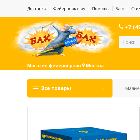
Доставка
Фейерверк шоу
Помощь
Блог
Ски
+7 (49
Магазин фейерверков
Москва
Все товары
Малые