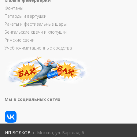
Малые фейерверки
Фонтаны
Петарды и вертушки
Ракеты и фестивальные шары
Бенгальские свечи и хлопушки
Римские свечи
Учебно-имитационные средства
Мы в социальных сетях
ИП ВОЛКОВ
, г. Москва, ул. Барклая, 6