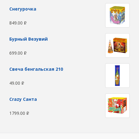
Снегурочка
849.00
Р
Бурный Везувий
699.00
Р
Свеча бенгальская 210
49.00
Р
Сrazy Санта
1799.00
Р