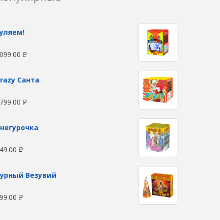
уляем!
099.00
Р
razy Санта
799.00
Р
негурочка
49.00
Р
урный Везувий
99.00
Р