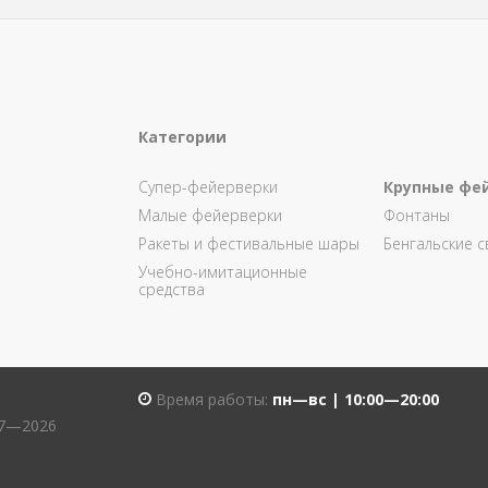
Категории
Супер-фейерверки
Крупные фе
Малые фейерверки
Фонтаны
Ракеты и фестивальные шары
Бенгальские с
Учебно-имитационные
средства
Время работы:
пн—вс | 10:00—20:00
07—2026