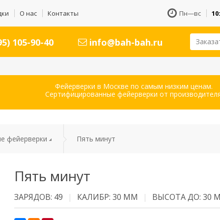
дки
О нас
Контакты
Пн—вс
10
5) 105-90-40
info@bah-bah.ru
Заказа
Фейерверки в Москве по самым низким ценам.
Сертифицированные фейерверки от производителя
е фейерверки
Пять минут
Пять минут
ЗАРЯДОВ: 49
КАЛИБР: 30 ММ
ВЫСОТА ДО: 30 