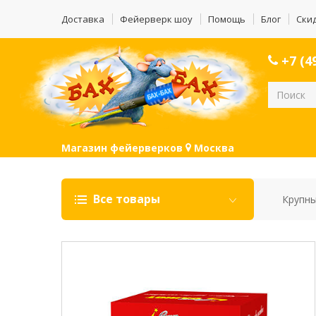
Доставка
Фейерверк шоу
Помощь
Блог
Ски
+7 (49
Магазин фейерверков
Москва
Все товары
Крупны