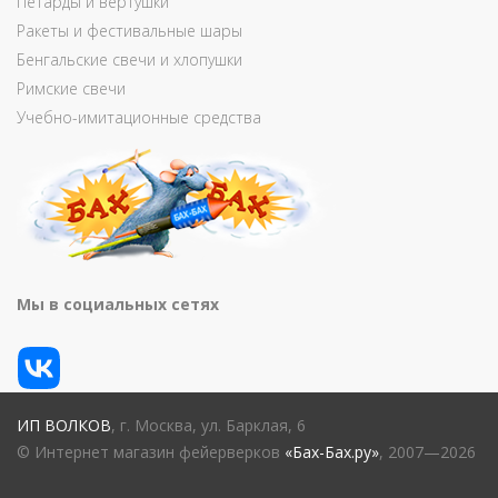
Петарды и вертушки
Ракеты и фестивальные шары
Бенгальские свечи и хлопушки
Римские свечи
Учебно-имитационные средства
Мы в социальных сетях
ИП ВОЛКОВ
, г. Москва, ул. Барклая, 6
© Интернет магазин фейерверков
«Бах-Бах.ру»
, 2007—2026