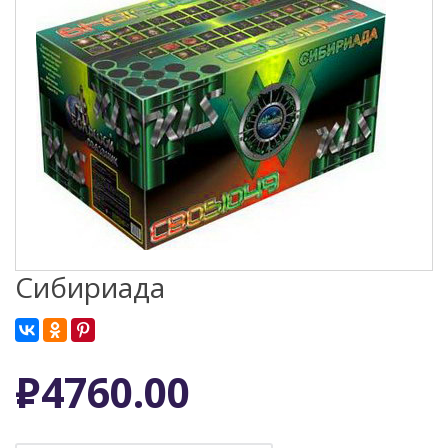
Сибириада
Р
4760.00