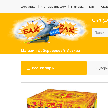
Доставка
Фейерверк шоу
Помощь
Блог
Ски
+7 (49
Магазин фейерверков
Москва
Все товары
Супер-