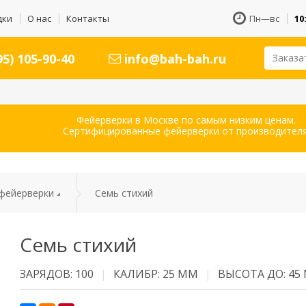
дки
О нас
Контакты
Пн—вс
10
5) 105-90-40
info@bah-bah.ru
Заказа
Фейерверки в Москве по самым низким ценам.
Сертифицированные фейерверки от производителя
фейерверки
Семь стихий
Семь стихий
ЗАРЯДОВ: 100
КАЛИБР: 25 ММ
ВЫСОТА ДО: 45