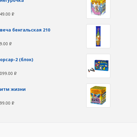
негурочка
49.00
Р
веча бенгальская 210
9.00
Р
орсар-2 (блок)
099.00
Р
Ритм жизни
99.00
Р