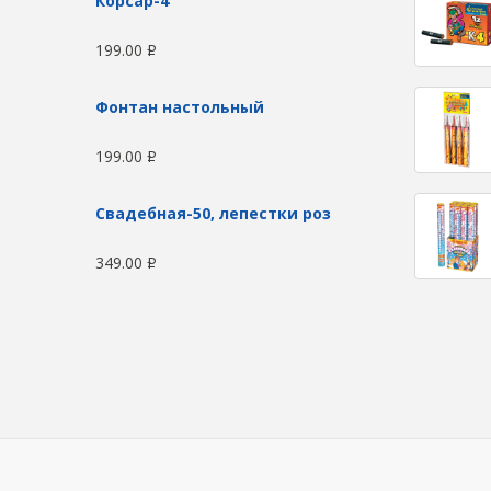
Корсар-4
199.00
Р
Фонтан настольный
199.00
Р
Свадебная-50, лепестки роз
349.00
Р