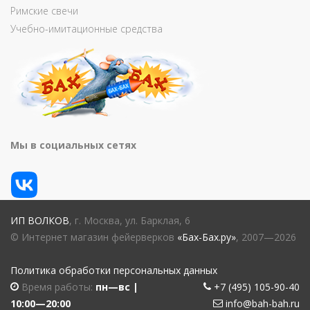
Римские свечи
Учебно-имитационные средства
Мы в социальных сетях
ИП ВОЛКОВ
, г. Москва, ул. Барклая, 6
© Интернет магазин фейерверков
«Бах-Бах.ру»
, 2007—2026
Политика обработки персональных данных
Время работы:
пн—вс |
+7 (495) 105-90-40
10:00—20:00
info@bah-bah.ru