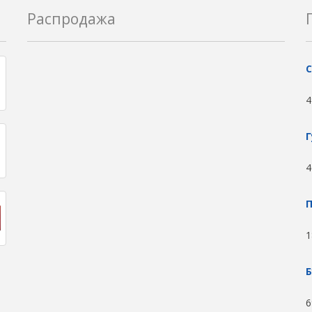
Распродажа
С
4
Г
4
П
1
Б
6