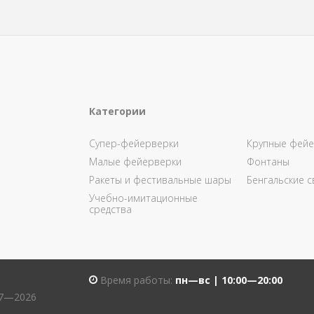
Категории
Супер-фейерверки
Крупные фейе
Малые фейерверки
Фонтаны
Ракеты и фестивальные шары
Бенгальские с
Учебно-имитационные
средства
Время работы:
пн—вс | 10:00—20:00
07—2026