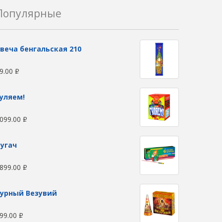
Популярные
веча бенгальская 210
9.00
Р
уляем!
099.00
Р
угач
899.00
Р
урный Везувий
99.00
Р