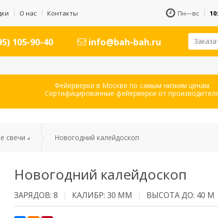
дки
О нас
Контакты
Пн—вс
10
5) 105-90-40
info@bah-bah.ru
Заказа
Фейерверки в Москве по самым низким ценам.
Сертифицированные фейерверки от производителя
е свечи
Новогодний калейдоскоп
Новогодний калейдоскоп
ЗАРЯДОВ: 8
КАЛИБР: 30 ММ
ВЫСОТА ДО: 40 М