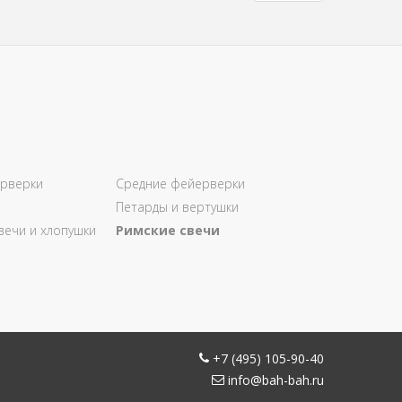
рверки
Средние фейерверки
Петарды и вертушки
вечи и хлопушки
Римские свечи
+7 (495) 105-90-40
info@bah-bah.ru