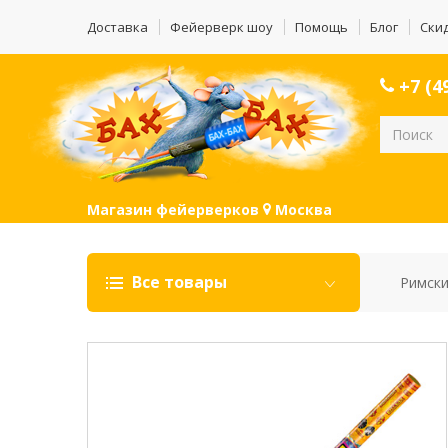
Доставка
Фейерверк шоу
Помощь
Блог
Ски
+7 (49
Магазин фейерверков
Москва
Все товары
Римски