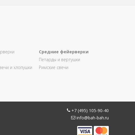
рверки
Средние фейерверки
Петарды и вертушки
вечи и хлопушки
Римские свечи
+7 (495) 105-90-40
info@bah-bah.ru