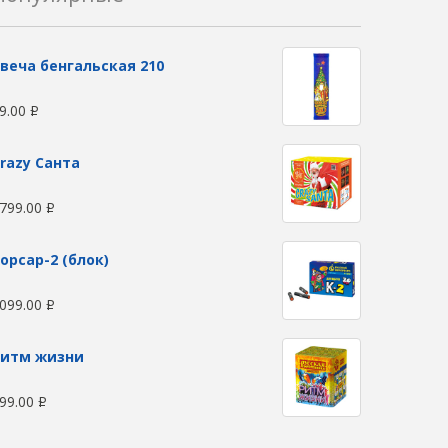
веча бенгальская 210
9.00
Р
razy Санта
799.00
Р
орсар-2 (блок)
099.00
Р
Ритм жизни
99.00
Р