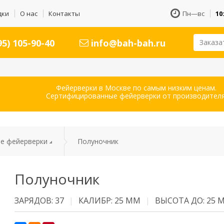
дки
О нас
Контакты
Пн—вс
10
5) 105-90-40
info@bah-bah.ru
Заказа
Фейерверки в Москве по самым низким ценам.
Сертифицированные фейерверки от производителя
е фейерверки
Полуночник
Полуночник
ЗАРЯДОВ: 37
КАЛИБР: 25 ММ
ВЫСОТА ДО: 25 