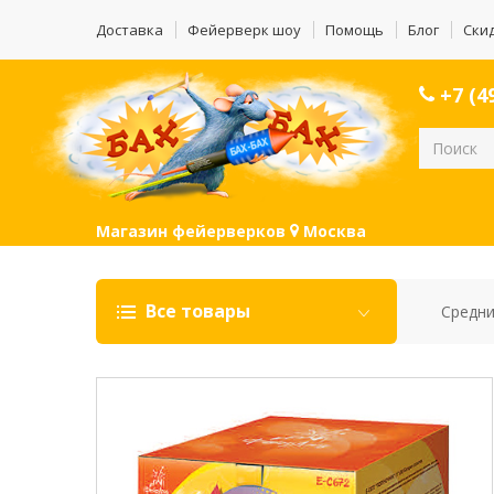
Доставка
Фейерверк шоу
Помощь
Блог
Ски
+7 (49
Магазин фейерверков
Москва
Все товары
Средни