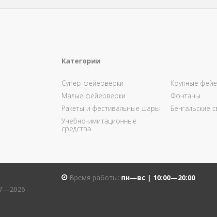
Категории
Супер-фейерверки
Крупные фейе
Малые фейерверки
Фонтаны
Ракеты и фестивальные шары
Бенгальские с
Учебно-имитационные
средства
Время работы:
пн—вс | 10:00—20:00
07—2026