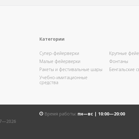
Категории
Супер-фейерверки
Крупные фейе
Малые фейерверки
Фонтаны
Ракеты и фестивальные шары
Бенгальские с
Учебно-имитационные
средства
Время работы:
пн—вс | 10:00—20:00
07—2026