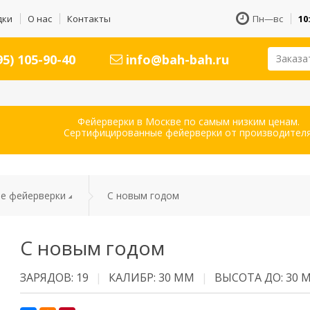
дки
О нас
Контакты
Пн—вс
10
5) 105-90-40
info@bah-bah.ru
Заказа
Фейерверки в Москве по самым низким ценам.
Сертифицированные фейерверки от производителя
е фейерверки
С новым годом
С новым годом
ЗАРЯДОВ: 19
КАЛИБР: 30 ММ
ВЫСОТА ДО: 30 