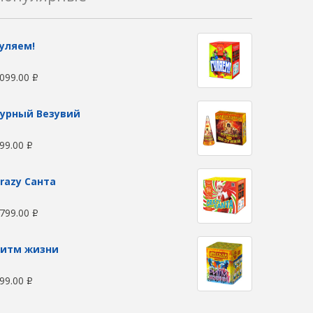
уляем!
099.00
Р
урный Везувий
99.00
Р
razy Санта
799.00
Р
Ритм жизни
99.00
Р