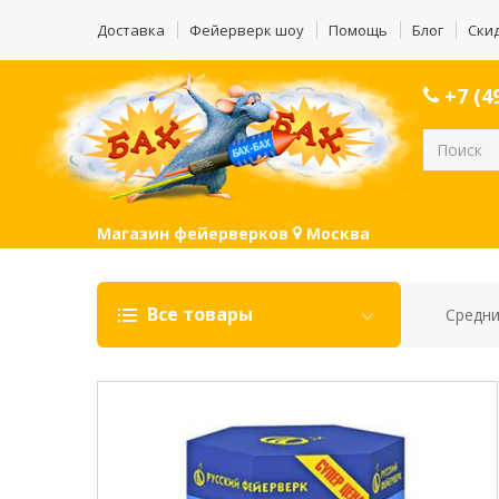
Доставка
Фейерверк шоу
Помощь
Блог
Ски
+7 (49
Магазин фейерверков
Москва
Все товары
Средни