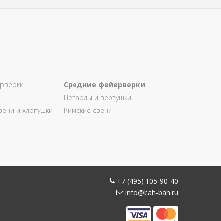
рверки
Средние фейерверки
Петарды и вертушки
вечи и хлопушки
Римские свечи
+7 (495) 105-90-40
info@bah-bah.ru