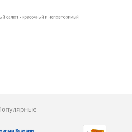
й салют - красочный и неповторимый!
Популярные
урный Везувий