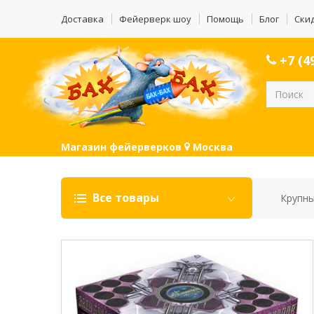
Доставка
Фейерверк шоу
Помощь
Блог
Ски
+7 (49
Магазин фейерверков
Москва
Все товары
Крупны