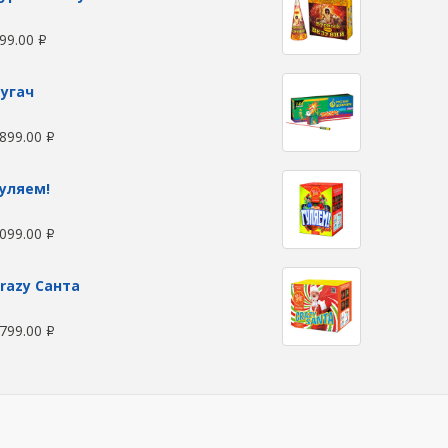
99.00
Р
угач
899.00
Р
уляем!
099.00
Р
razy Санта
799.00
Р