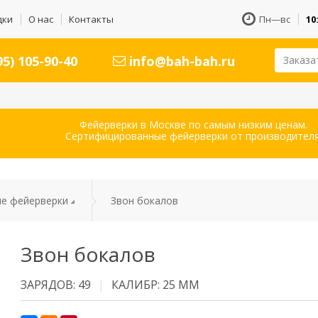
дки
О нас
Контакты
Пн—вс
10
5) 105-90-40
info@bah-bah.ru
Заказа
Фейерверки в Москве по самым низким ценам.
Сертифицированные фейерверки от производителя
е фейерверки
Звон бокалов
Звон бокалов
ЗАРЯДОВ: 49
КАЛИБР: 25 ММ